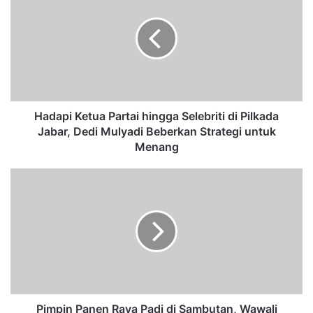
d
a
p
i
K
e
t
u
Hadapi Ketua Partai hingga Selebriti di Pilkada
a
Jabar, Dedi Mulyadi Beberkan Strategi untuk
P
Menang
a
r
P
t
i
a
m
i
p
h
i
i
n
n
P
g
a
g
n
a
e
Pimpin Panen Raya Padi di Sambutan, Wawali