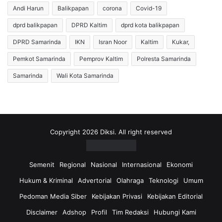
Andi Harun
Balikpapan
corona
Covid-19
dprd balikpapan
DPRD Kaltim
dprd kota balikpapan
DPRD Samarinda
IKN
Isran Noor
Kaltim
Kukar,
Pemkot Samarinda
Pemprov Kaltim
Polresta Samarinda
Samarinda
Wali Kota Samarinda
Copyright 2026 Diksi. All right reserved
Semenit
Regional
Nasional
Internasional
Ekonomi
Hukum & Kriminal
Advertorial
Olahraga
Teknologi
Umum
Pedoman Media Siber
Kebijakan Privasi
Kebijakan Editorial
Disclaimer
Adshop
Profil
Tim Redaksi
Hubungi Kami