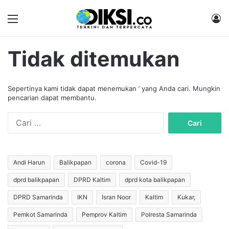
Menu
M
Tidak ditemukan
Sepertinya kami tidak dapat menemukan ’ yang Anda cari. Mungkin
pencarian dapat membantu.
C
a
r
i
u
Andi Harun
Balikpapan
corona
Covid-19
n
dprd balikpapan
DPRD Kaltim
dprd kota balikpapan
t
u
DPRD Samarinda
IKN
Isran Noor
Kaltim
Kukar,
k
:
Pemkot Samarinda
Pemprov Kaltim
Polresta Samarinda