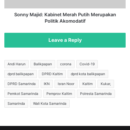
a
j
y
i
a
d
Sonny Majid: Kabinet Merah Putih Merupakan
P
:
Politik Akomodatif
e
K
m
a
u
b
Leave a Reply
d
i
a
n
K
e
a
t
Andi Harun
Balikpapan
corona
Covid-19
l
M
dprd balikpapan
DPRD Kaltim
dprd kota balikpapan
t
e
i
r
DPRD Samarinda
IKN
Isran Noor
Kaltim
Kukar,
m
a
,
h
Pemkot Samarinda
Pemprov Kaltim
Polresta Samarinda
S
P
Samarinda
Wali Kota Samarinda
r
u
i
t
W
i
a
h
r
M