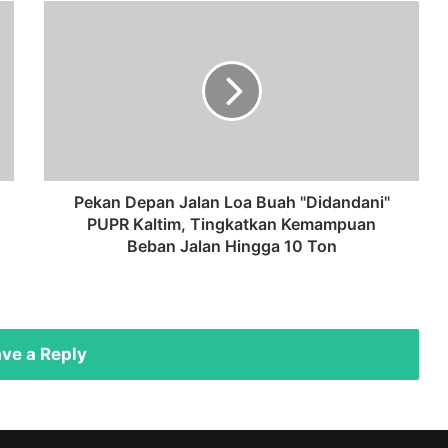
Pekan
Depan
Jalan
Loa
Buah
"Didandani"
PUPR
Kaltim,
Tingkatkan
Kemampuan
Pekan Depan Jalan Loa Buah "Didandani"
Beban
PUPR Kaltim, Tingkatkan Kemampuan
Jalan
Beban Jalan Hingga 10 Ton
Hingga
10
Ton
ve a Reply