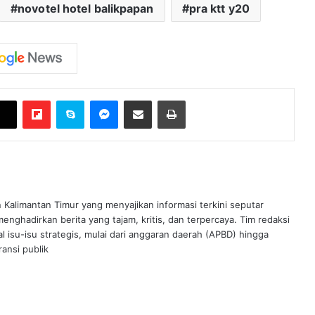
novotel hotel balikpapan
pra ktt y20
Flipboard
Skype
Messenger
Bagikan melalui Email
Cetak
n Kalimantan Timur yang menyajikan informasi terkini seputar
nghadirkan berita yang tajam, kritis, dan terpercaya. Tim redaksi
al isu-isu strategis, mulai dari anggaran daerah (APBD) hingga
ansi publik