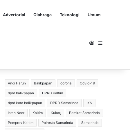
Advertorial
Olahraga
Teknologi
Umum
Masuk
Sidebar
Andi Harun
Balikpapan
corona
Covid-19
dprd balikpapan
DPRD Kaltim
dprd kota balikpapan
DPRD Samarinda
IKN
Isran Noor
Kaltim
Kukar,
Pemkot Samarinda
Pemprov Kaltim
Polresta Samarinda
Samarinda