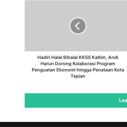
Hadiri
Halal
Bihalal
KKSS
Kaltim,
Andi
Harun
Dorong
Kolaborasi
Program
Hadiri Halal Bihalal KKSS Kaltim, Andi
Penguatan
Harun Dorong Kolaborasi Program
Ekonomi
Penguatan Ekonomi hingga Penataan Kota
hingga
Tepian
Penataan
Kota
Tepian
Lea