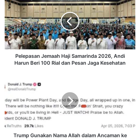
Jemaah
Haji
Samarinda
2026,
Andi
Harun
Beri
100
Rial
Pelepasan Jemaah Haji Samarinda 2026, Andi
dan
Harun Beri 100 Rial dan Pesan Jaga Kesehatan
Pesan
Jaga
Trump
Kesehatan
Gunakan
Nama
Allah
dalam
Ancaman
ke
Iran,
Picu
Kontroversi
Trump Gunakan Nama Allah dalam Ancaman ke