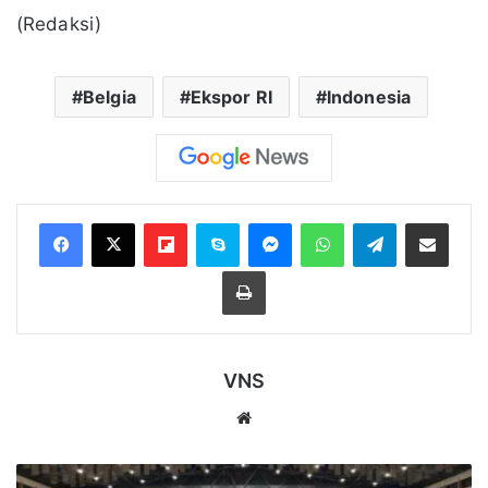
(Redaksi)
Belgia
Ekspor RI
Indonesia
Flipboard
Skype
Messenger
WhatsApp
Telegram
Bagikan melalui Email
Cetak
VNS
Website
Pelepasan