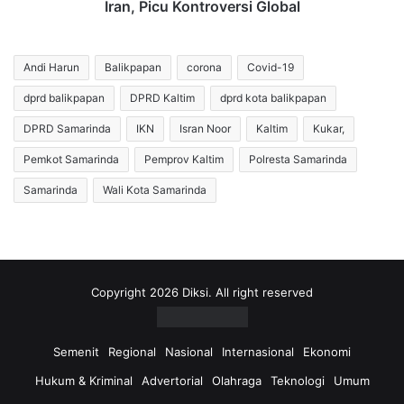
Global
Iran, Picu Kontroversi Global
Andi Harun
Balikpapan
corona
Covid-19
dprd balikpapan
DPRD Kaltim
dprd kota balikpapan
DPRD Samarinda
IKN
Isran Noor
Kaltim
Kukar,
Pemkot Samarinda
Pemprov Kaltim
Polresta Samarinda
Samarinda
Wali Kota Samarinda
Copyright 2026 Diksi. All right reserved
Semenit
Regional
Nasional
Internasional
Ekonomi
Hukum & Kriminal
Advertorial
Olahraga
Teknologi
Umum