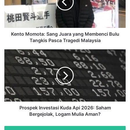
o
M
o
m
o
t
Kento Momota: Sang Juara yang Membenci Bulu
a
Tangkis Pasca Tragedi Malaysia
:
S
P
a
r
n
o
g
s
J
p
u
e
a
k
r
I
a
n
y
v
Prospek Investasi Kuda Api 2026: Saham
a
e
Bergejolak, Logam Mulia Aman?
n
s
g
t