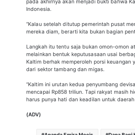
pada akhirnya akan menjadi bukti bahwa K
Indonesia.
“Kalau setelah ditutup pemerintah pusat mem
mereka diam, berarti kita bukan bagian pent
Langkah itu tentu saja bukan omon-omon a
melainkan bentuk keputusasaan usai berbaga
Kaltim berhak memperoleh porsi keuangan 
dari sektor tambang dan migas.
“Kaltim ini urutan kedua penyumbang devisa 
mencapai Rp858 triliun. Tapi rakyat masih 
harus punya hati dan keadilan untuk daerah
(ADV)
Ananda Emira Moeis
Dana Bagi 