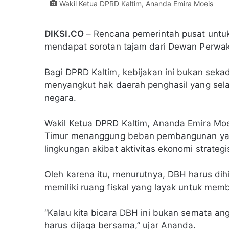
Wakil Ketua DPRD Kaltim, Ananda Emira Moeis
DIKSI.CO
– Rencana pemerintah pusat untu
mendapat sorotan tajam dari Dewan Perwak
Bagi DPRD Kaltim, kebijakan ini bukan seka
menyangkut hak daerah penghasil yang sel
negara.
Wakil Ketua DPRD Kaltim, Ananda Emira Mo
Timur menanggung beban pembangunan yang 
lingkungan akibat aktivitas ekonomi strate
Oleh karena itu, menurutnya, DBH harus dih
memiliki ruang fiskal yang layak untuk mem
“Kalau kita bicara DBH ini bukan semata an
harus dijaga bersama,” ujar Ananda.