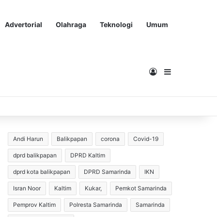
Advertorial
Olahraga
Teknologi
Umum
Masuk
Sidebar
Andi Harun
Balikpapan
corona
Covid-19
dprd balikpapan
DPRD Kaltim
dprd kota balikpapan
DPRD Samarinda
IKN
Isran Noor
Kaltim
Kukar,
Pemkot Samarinda
Pemprov Kaltim
Polresta Samarinda
Samarinda