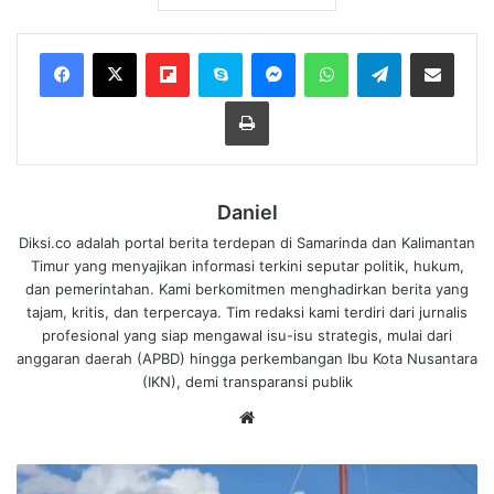
Flipboard
Skype
Messenger
WhatsApp
Telegram
Bagikan melalui Email
Cetak
Daniel
Diksi.co adalah portal berita terdepan di Samarinda dan Kalimantan
Timur yang menyajikan informasi terkini seputar politik, hukum,
dan pemerintahan. Kami berkomitmen menghadirkan berita yang
tajam, kritis, dan terpercaya. Tim redaksi kami terdiri dari jurnalis
profesional yang siap mengawal isu-isu strategis, mulai dari
anggaran daerah (APBD) hingga perkembangan Ibu Kota Nusantara
(IKN), demi transparansi publik
We
bsi
te
P