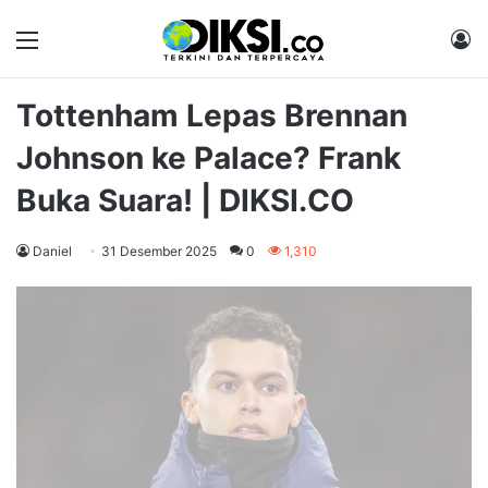
Menu
M
Tottenham Lepas Brennan
Johnson ke Palace? Frank
Buka Suara! | DIKSI.CO
Daniel
31 Desember 2025
0
1,310