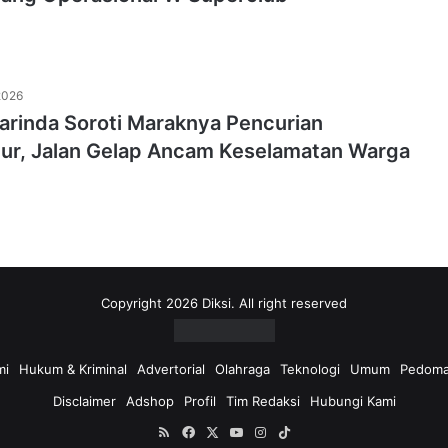
2026
rinda Soroti Maraknya Pencurian
ktur, Jalan Gelap Ancam Keselamatan Warga
Copyright 2026 Diksi. All right reserved
mi
Hukum & Kriminal
Advertorial
Olahraga
Teknologi
Umum
Pedoma
Disclaimer
Adshop
Profil
Tim Redaksi
Hubungi Kami
RSS
Facebook
X
YouTube
Instagram
TikTok