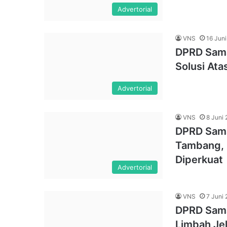
Advertorial
VNS
16 Jun
DPRD Sama
Solusi Ata
Advertorial
VNS
8 Juni
DPRD Sama
Tambang, 
Diperkuat
Advertorial
VNS
7 Juni
DPRD Sama
Limbah Je