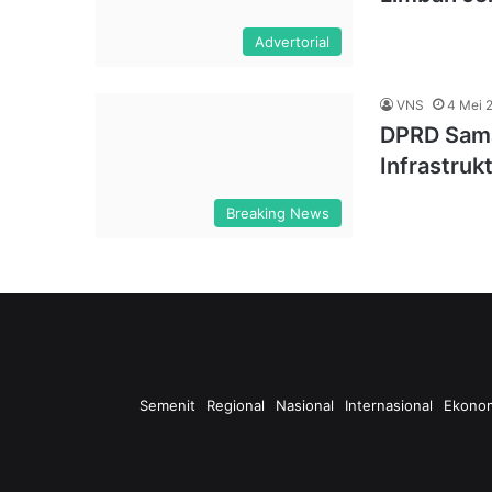
Advertorial
VNS
4 Mei 
DPRD Sama
Infrastru
Breaking News
Semenit
Regional
Nasional
Internasional
Ekono