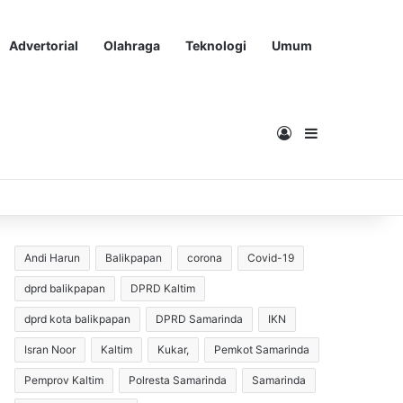
Advertorial
Olahraga
Teknologi
Umum
Masuk
Sidebar
Andi Harun
Balikpapan
corona
Covid-19
dprd balikpapan
DPRD Kaltim
dprd kota balikpapan
DPRD Samarinda
IKN
Isran Noor
Kaltim
Kukar,
Pemkot Samarinda
Pemprov Kaltim
Polresta Samarinda
Samarinda