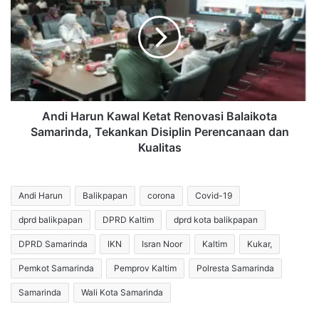
Kawal
Ketat
Renovasi
Balaikota
Samarinda,
Tekankan
Disiplin
Perencanaan
Andi Harun Kawal Ketat Renovasi Balaikota
dan
Samarinda, Tekankan Disiplin Perencanaan dan
Kualitas
Kualitas
Andi Harun
Balikpapan
corona
Covid-19
dprd balikpapan
DPRD Kaltim
dprd kota balikpapan
DPRD Samarinda
IKN
Isran Noor
Kaltim
Kukar,
Pemkot Samarinda
Pemprov Kaltim
Polresta Samarinda
Samarinda
Wali Kota Samarinda