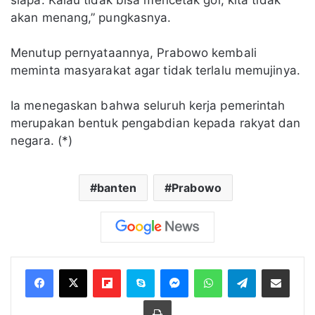
siapa. Kalau tidak bisa mencetak gol, kita tidak
akan menang,” pungkasnya.
Menutup pernyataannya, Prabowo kembali
meminta masyarakat agar tidak terlalu memujinya.
Ia menegaskan bahwa seluruh kerja pemerintah
merupakan bentuk pengabdian kepada rakyat dan
negara. (*)
banten
Prabowo
Flipboard
Skype
Messenger
WhatsApp
Telegram
Bagikan melalui Email
Cetak