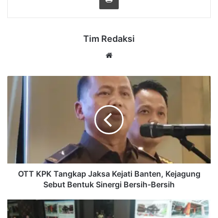
Tim Redaksi
Website
OTT
KPK
Tangkap
Jaksa
Kejati
Banten,
Kejagung
Sebut
Bentuk
Sinergi
OTT KPK Tangkap Jaksa Kejati Banten, Kejagung
Bersih-
Sebut Bentuk Sinergi Bersih-Bersih
Bersih
Andi
Harun