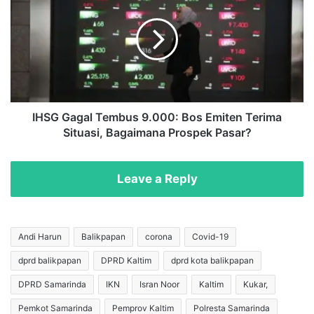
o
S
R
G
o
G
n
a
a
g
l
a
d
l
o
T
IHSG Gagal Tembus 9.000: Bos Emiten Terima
K
e
Situasi, Bagaimana Prospek Pasar?
e
m
m
b
b
u
Leave a Reply
a
s
l
9
i
.
E
0
Andi Harun
Balikpapan
corona
Covid-19
r
0
dprd balikpapan
DPRD Kaltim
dprd kota balikpapan
o
0
p
:
DPRD Samarinda
IKN
Isran Noor
Kaltim
Kukar,
a
B
?
o
Pemkot Samarinda
Pemprov Kaltim
Polresta Samarinda