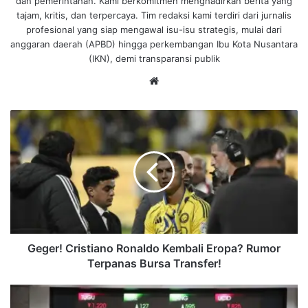
dan pemerintahan. Kami berkomitmen menghadirkan berita yang
tajam, kritis, dan terpercaya. Tim redaksi kami terdiri dari jurnalis
profesional yang siap mengawal isu-isu strategis, mulai dari
anggaran daerah (APBD) hingga perkembangan Ibu Kota Nusantara
(IKN), demi transparansi publik
We
bsi
te
G
e
g
e
r
!
C
r
i
s
Geger! Cristiano Ronaldo Kembali Eropa? Rumor
t
Terpanas Bursa Transfer!
i
a
I
n
H