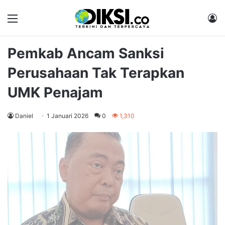
Menu
M
Pemkab Ancam Sanksi
Perusahaan Tak Terapkan
UMK Penajam
Daniel
1 Januari 2026
0
1,310