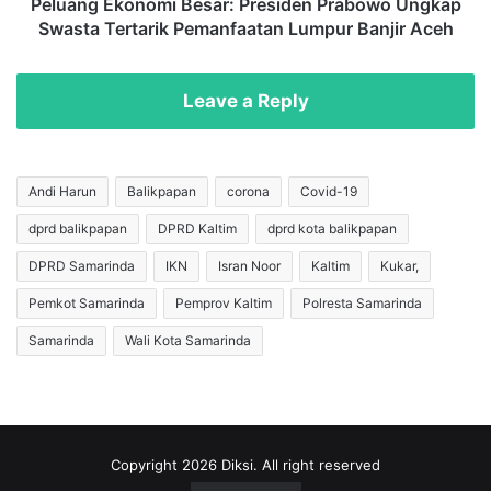
l
o
Peluang Ekonomi Besar: Presiden Prabowo Ungkap
J
n
Swasta Tertarik Pemanfaatan Lumpur Banjir Aceh
e
o
s
m
u
i
Leave a Reply
s
B
L
e
e
s
b
a
Andi Harun
Balikpapan
corona
Covid-19
i
r
dprd balikpapan
DPRD Kaltim
dprd kota balikpapan
h
:
B
P
DPRD Samarinda
IKN
Isran Noor
Kaltim
Kukar,
a
r
i
e
Pemkot Samarinda
Pemprov Kaltim
Polresta Samarinda
k
s
Samarinda
Wali Kota Samarinda
d
i
a
d
r
e
i
n
G
P
y
r
Copyright 2026 Diksi. All right reserved
o
a