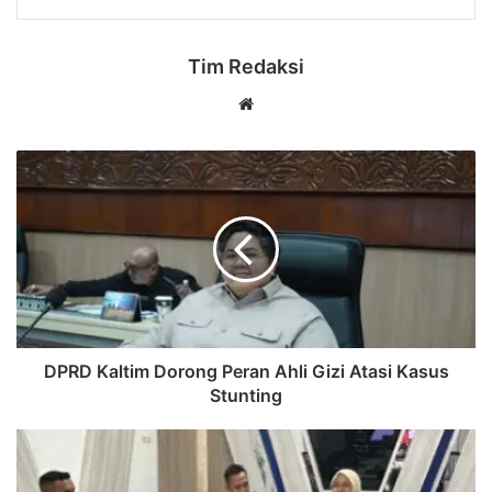
Tim Redaksi
Website
DPRD
Kaltim
Dorong
Peran
Ahli
Gizi
Atasi
Kasus
Stunting
DPRD Kaltim Dorong Peran Ahli Gizi Atasi Kasus
Stunting
Terima
Kunjungan
Studi