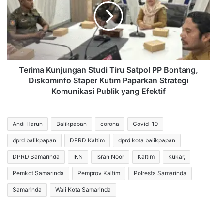
Tiru
Satpol
PP
Bontang,
Diskominfo
Staper
Kutim
Terima Kunjungan Studi Tiru Satpol PP Bontang,
Paparkan
Diskominfo Staper Kutim Paparkan Strategi
Strategi
Komunikasi Publik yang Efektif
Komunikasi
Publik
yang
Andi Harun
Balikpapan
corona
Covid-19
Efektif
dprd balikpapan
DPRD Kaltim
dprd kota balikpapan
DPRD Samarinda
IKN
Isran Noor
Kaltim
Kukar,
Pemkot Samarinda
Pemprov Kaltim
Polresta Samarinda
Samarinda
Wali Kota Samarinda