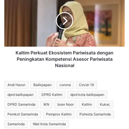
t
a
r
l
a
t
k
i
J
m
u
P
m
e
b
r
o
k
Kaltim Perkuat Ekosistem Pariwisata dengan
F
u
Peningkatan Kompetensi Asesor Pariwisata
-
a
Nasional
1
t
5
E
R
k
Andi Harun
Balikpapan
corona
Covid-19
p
o
1
s
dprd balikpapan
DPRD Kaltim
dprd kota balikpapan
4
i
DPRD Samarinda
IKN
Isran Noor
Kaltim
Kukar,
3
s
,
t
Pemkot Samarinda
Pemprov Kaltim
Polresta Samarinda
6
e
2
Samarinda
Wali Kota Samarinda
m