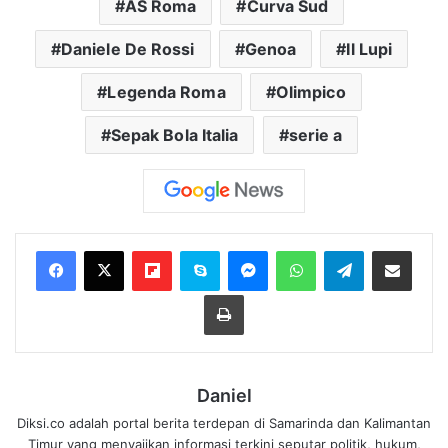
AS Roma
Curva Sud
Daniele De Rossi
Genoa
Il Lupi
Legenda Roma
Olimpico
Sepak Bola Italia
serie a
Flipboard
Skype
Messenger
WhatsApp
Telegram
Bagikan melalui Email
Cetak
Daniel
Diksi.co adalah portal berita terdepan di Samarinda dan Kalimantan
Timur yang menyajikan informasi terkini seputar politik, hukum,