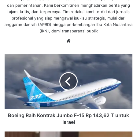
dan pemerintahan. Kami berkomitmen menghadirkan berita yang
tajam, kritis, dan terpercaya. Tim redaksi kami terdiri dari jurnalis
profesional yang siap mengawal isu-isu strategis, mulai dari
anggaran daerah (APBD) hingga perkembangan Ibu Kota Nusantara
(IKN), demi transparansi publik
We
bsi
te
B
o
e
i
n
g
R
a
i
h
Boeing Raih Kontrak Jumbo F-15 Rp 143,62 T untuk
K
Israel
o
n
K