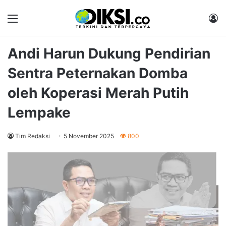
Menu
M
Andi Harun Dukung Pendirian
Sentra Peternakan Domba
oleh Koperasi Merah Putih
Lempake
Tim Redaksi
5 November 2025
800