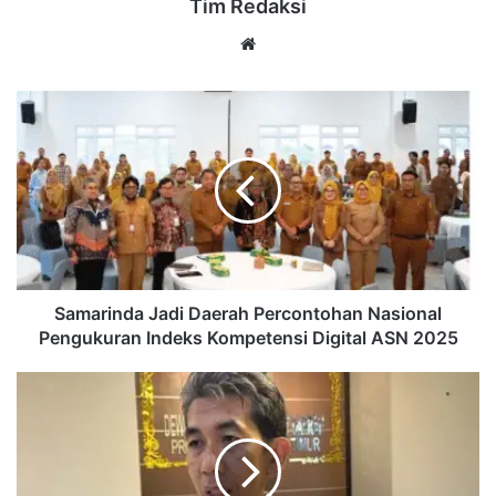
Tim Redaksi
Website
Samarinda
Jadi
Daerah
Percontohan
Nasional
Pengukuran
Indeks
Kompetensi
Digital
ASN
Samarinda Jadi Daerah Percontohan Nasional
2025
Pengukuran Indeks Kompetensi Digital ASN 2025
DPRD
Kaltim
Didesak
Tajamkan
Ranperda