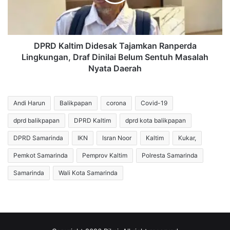
Lingkungan,
Draf
Dinilai
Belum
Sentuh
DPRD Kaltim Didesak Tajamkan Ranperda
Masalah
Lingkungan, Draf Dinilai Belum Sentuh Masalah
Nyata
Nyata Daerah
Daerah
Andi Harun
Balikpapan
corona
Covid-19
dprd balikpapan
DPRD Kaltim
dprd kota balikpapan
DPRD Samarinda
IKN
Isran Noor
Kaltim
Kukar,
Pemkot Samarinda
Pemprov Kaltim
Polresta Samarinda
Samarinda
Wali Kota Samarinda