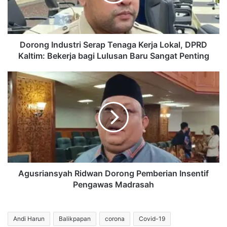
Lokal,
DPRD
Kaltim:
Bekerja
bagi
Dorong Industri Serap Tenaga Kerja Lokal, DPRD
Lulusan
Kaltim: Bekerja bagi Lulusan Baru Sangat Penting
Baru
Sangat
Agusriansyah
Penting
Ridwan
Dorong
Pemberian
Insentif
Pengawas
Madrasah
Agusriansyah Ridwan Dorong Pemberian Insentif
Pengawas Madrasah
Andi Harun
Balikpapan
corona
Covid-19