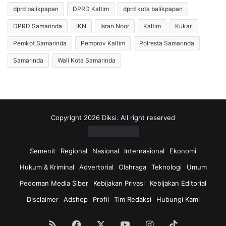
dprd balikpapan
DPRD Kaltim
dprd kota balikpapan
DPRD Samarinda
IKN
Isran Noor
Kaltim
Kukar,
Pemkot Samarinda
Pemprov Kaltim
Polresta Samarinda
Samarinda
Wali Kota Samarinda
Copyright 2026 Diksi. All right reserved
Semenit
Regional
Nasional
Internasional
Ekonomi
Hukum & Kriminal
Advertorial
Olahraga
Teknologi
Umum
Pedoman Media Siber
Kebijakan Privasi
Kebijakan Editorial
Disclaimer
Adshop
Profil
Tim Redaksi
Hubungi Kami
RSS
Facebook
X
YouTube
Instagram
TikTok