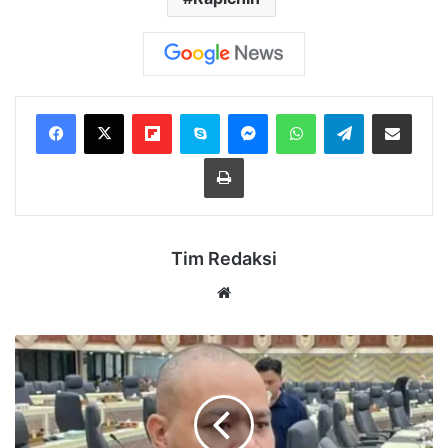
Flipboard
Skype
Messenger
WhatsApp
Telegram
Bagikan melalui Email
Cetak
Tim Redaksi
Website
Dorong
Industri
Serap
Tenaga
Kerja