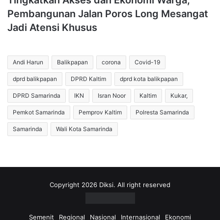
Tingkatkan Akses dan Ekonomi Warga,
Pembangunan Jalan Poros Long Mesangat
Jadi Atensi Khusus
Andi Harun
Balikpapan
corona
Covid-19
dprd balikpapan
DPRD Kaltim
dprd kota balikpapan
DPRD Samarinda
IKN
Isran Noor
Kaltim
Kukar,
Pemkot Samarinda
Pemprov Kaltim
Polresta Samarinda
Samarinda
Wali Kota Samarinda
Copyright 2026 Diksi. All right reserved
Semenit
Regional
Nasional
Internasional
Ekonomi