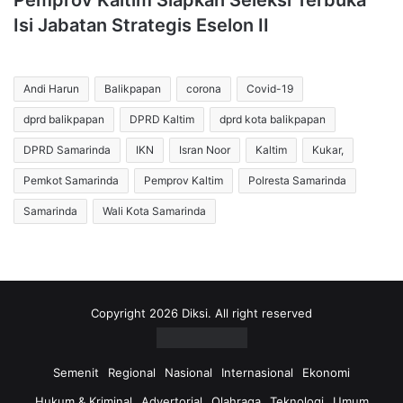
Pemprov Kaltim Siapkan Seleksi Terbuka
Isi Jabatan Strategis Eselon II
Andi Harun
Balikpapan
corona
Covid-19
dprd balikpapan
DPRD Kaltim
dprd kota balikpapan
DPRD Samarinda
IKN
Isran Noor
Kaltim
Kukar,
Pemkot Samarinda
Pemprov Kaltim
Polresta Samarinda
Samarinda
Wali Kota Samarinda
Copyright 2026 Diksi. All right reserved
Semenit
Regional
Nasional
Internasional
Ekonomi
Hukum & Kriminal
Advertorial
Olahraga
Teknologi
Umum