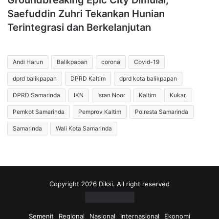
Groundbreaking Epic City Dimulai,
Saefuddin Zuhri Tekankan Hunian
Terintegrasi dan Berkelanjutan
Andi Harun
Balikpapan
corona
Covid-19
dprd balikpapan
DPRD Kaltim
dprd kota balikpapan
DPRD Samarinda
IKN
Isran Noor
Kaltim
Kukar,
Pemkot Samarinda
Pemprov Kaltim
Polresta Samarinda
Samarinda
Wali Kota Samarinda
Copyright 2026 Diksi. All right reserved
Semenit
Regional
Nasional
Internasional
Ekonomi