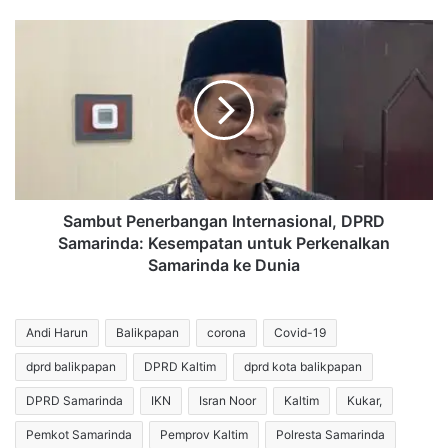
Segmen
Tertinggal
Sambut
Penerbangan
Internasional,
DPRD
Samarinda:
Kesempatan
untuk
Perkenalkan
Samarinda
ke
Sambut Penerbangan Internasional, DPRD
Dunia
Samarinda: Kesempatan untuk Perkenalkan
Samarinda ke Dunia
Andi Harun
Balikpapan
corona
Covid-19
dprd balikpapan
DPRD Kaltim
dprd kota balikpapan
DPRD Samarinda
IKN
Isran Noor
Kaltim
Kukar,
Pemkot Samarinda
Pemprov Kaltim
Polresta Samarinda