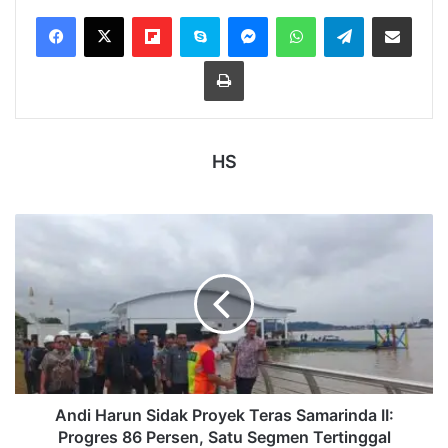
Flipboard
Skype
Messenger
WhatsApp
Telegram
Bagikan melalui Email
Cetak
HS
Andi
Harun
Sidak
Proyek
Teras
Samarinda
II:
Progres
86
Persen,
Andi Harun Sidak Proyek Teras Samarinda II:
Satu
Progres 86 Persen, Satu Segmen Tertinggal