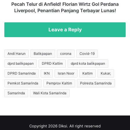
K
r
Pecah Telur di Anfield! Florian Wirtz Gol Perdana
e
d
Liverpool, Penantian Panjang Terbayar Lunas!
p
i
a
A
t
n
Leave a Reply
u
f
h
i
a
e
n
l
Andi Harun
Balikpapan
corona
Covid-19
T
d
dprd balikpapan
DPRD Kaltim
dprd kota balikpapan
a
!
t
F
DPRD Samarinda
IKN
Isran Noor
Kaltim
Kukar,
a
l
R
o
Pemkot Samarinda
Pemprov Kaltim
Polresta Samarinda
u
r
Samarinda
Wali Kota Samarinda
a
i
n
a
g
n
d
W
a
i
l
r
Copyright 2026 Diksi. All right reserved