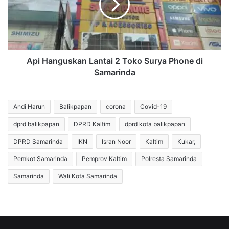
Toko
Surya
Phone
di
Samarinda
‎Api Hanguskan Lantai 2 Toko Surya Phone di
Samarinda
Andi Harun
Balikpapan
corona
Covid-19
dprd balikpapan
DPRD Kaltim
dprd kota balikpapan
DPRD Samarinda
IKN
Isran Noor
Kaltim
Kukar,
Pemkot Samarinda
Pemprov Kaltim
Polresta Samarinda
Samarinda
Wali Kota Samarinda