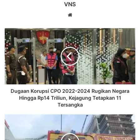
VNS
Website
Dugaan
Korupsi
CPO
2022-
2024
Rugikan
Negara
Hingga
Rp14
Triliun,
Dugaan Korupsi CPO 2022-2024 Rugikan Negara
Kejagung
Hingga Rp14 Triliun, Kejagung Tetapkan 11
Tetapkan
Tersangka
11
Tersangka
‎Api
Hanguskan
Lantai
2