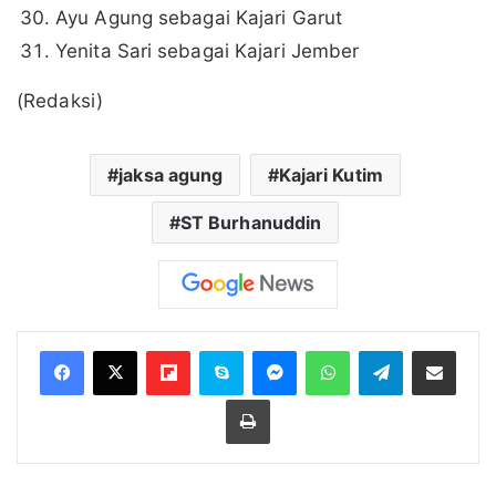
Ayu Agung sebagai Kajari Garut
Yenita Sari sebagai Kajari Jember
(Redaksi)
jaksa agung
Kajari Kutim
ST Burhanuddin
Flipboard
Skype
Messenger
WhatsApp
Telegram
Bagikan melalui Email
Cetak