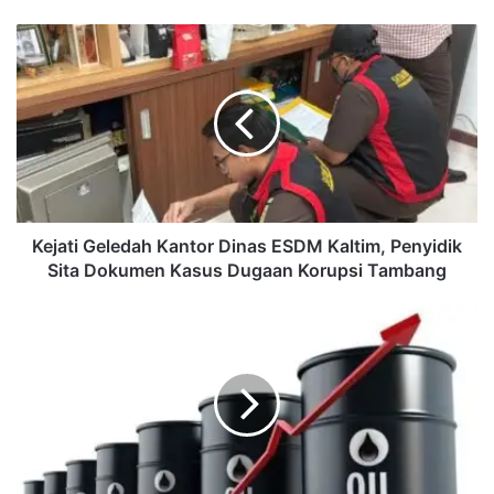
Kejati
Geledah
Kantor
Dinas
ESDM
Kaltim,
Penyidik
Sita
Dokumen
Kasus
Kejati Geledah Kantor Dinas ESDM Kaltim, Penyidik
Dugaan
Sita Dokumen Kasus Dugaan Korupsi Tambang
Korupsi
Tambang
Lonjakan
Harga
Minyak
Imbas
Konflik
Timur
Tengah
Ancam