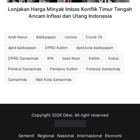
Inflasi
dan
Lonjakan Harga Minyak Imbas Konflik Timur Tengah
Utang
Ancam Inflasi dan Utang Indonesia
Indonesia
Andi Harun
Balikpapan
corona
Covid-19
dprd balikpapan
DPRD Kaltim
dprd kota balikpapan
DPRD Samarinda
IKN
Isran Noor
Kaltim
Kukar,
Pemkot Samarinda
Pemprov Kaltim
Polresta Samarinda
Samarinda
Wali Kota Samarinda
Copyright 2026 Diksi. All right reserved
Semenit
Regional
Nasional
Internasional
Ekonomi