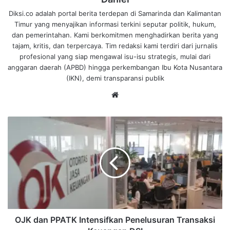
Diksi.co adalah portal berita terdepan di Samarinda dan Kalimantan
Timur yang menyajikan informasi terkini seputar politik, hukum,
dan pemerintahan. Kami berkomitmen menghadirkan berita yang
tajam, kritis, dan terpercaya. Tim redaksi kami terdiri dari jurnalis
profesional yang siap mengawal isu-isu strategis, mulai dari
anggaran daerah (APBD) hingga perkembangan Ibu Kota Nusantara
(IKN), demi transparansi publik
We
bsi
te
O
J
K
d
a
n
P
P
A
T
OJK dan PPATK Intensifkan Penelusuran Transaksi
K