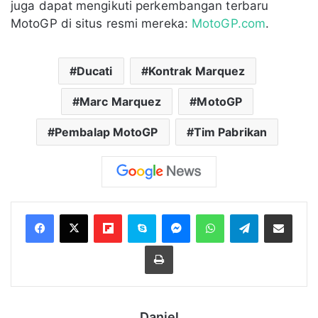
juga dapat mengikuti perkembangan terbaru
MotoGP di situs resmi mereka:
MotoGP.com
.
Ducati
Kontrak Marquez
Marc Marquez
MotoGP
Pembalap MotoGP
Tim Pabrikan
Flipboard
Skype
Messenger
WhatsApp
Telegram
Bagikan melalui Email
Cetak
Daniel