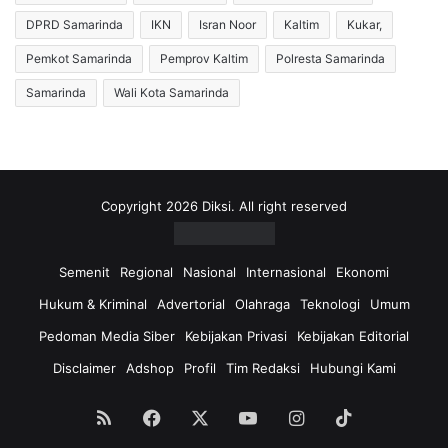
n
d
DPRD Samarinda
IKN
Isran Noor
Kaltim
Kukar,
T
i
r
S
Pemkot Samarinda
Pemprov Kaltim
Polresta Samarinda
a
a
Samarinda
Wali Kota Samarinda
n
m
s
a
a
r
k
i
s
n
i
d
Copyright 2026 Diksi. All right reserved
K
a
e
:
u
I
Semenit
Regional
Nasional
Internasional
Ekonomi
a
m
Hukum & Kriminal
Advertorial
Olahraga
Teknologi
Umum
n
p
g
l
Pedoman Media Siber
Kebijakan Privasi
Kebijakan Editorial
a
i
Disclaimer
Adshop
Profil
Tim Redaksi
Hubungi Kami
n
k
D
a
S
s
RSS
Facebook
X
YouTube
Instagram
TikTok
I
i