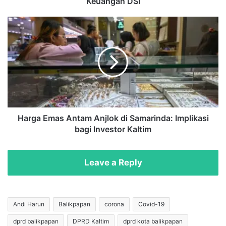
Keuangan DSI
I
n
H
t
a
e
r
n
g
s
a
i
E
f
m
k
a
a
s
n
A
Harga Emas Antam Anjlok di Samarinda: Implikasi
P
n
bagi Investor Kaltim
e
t
n
a
e
m
Leave a Reply
l
A
u
n
s
j
u
l
Andi Harun
Balikpapan
corona
Covid-19
r
o
dprd balikpapan
DPRD Kaltim
dprd kota balikpapan
a
k