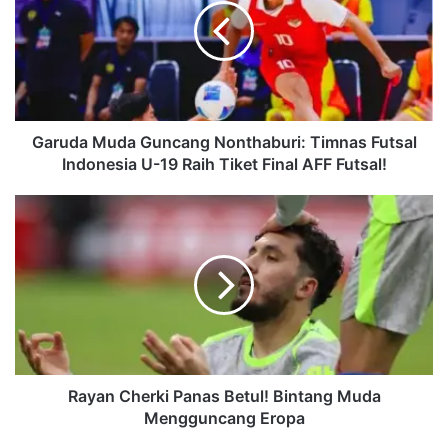
u
d
a
M
u
d
a
Garuda Muda Guncang Nonthaburi: Timnas Futsal
G
Indonesia U-19 Raih Tiket Final AFF Futsal!
u
n
R
c
a
a
y
n
a
g
n
N
C
o
h
n
e
t
r
h
k
Rayan Cherki Panas Betul! Bintang Muda
a
i
Mengguncang Eropa
b
P