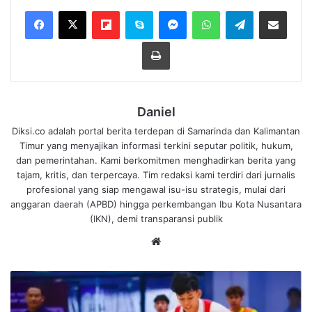
Flipboard
Skype
Messenger
WhatsApp
Telegram
Bagikan melalui Email
Cetak
Daniel
Diksi.co adalah portal berita terdepan di Samarinda dan Kalimantan
Timur yang menyajikan informasi terkini seputar politik, hukum,
dan pemerintahan. Kami berkomitmen menghadirkan berita yang
tajam, kritis, dan terpercaya. Tim redaksi kami terdiri dari jurnalis
profesional yang siap mengawal isu-isu strategis, mulai dari
anggaran daerah (APBD) hingga perkembangan Ibu Kota Nusantara
(IKN), demi transparansi publik
We
bsi
te
G
a
r