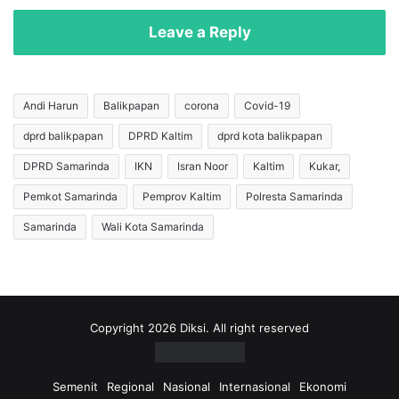
u
a
r
n
Leave a Reply
i
a
:
s
T
B
i
e
Andi Harun
Balikpapan
corona
Covid-19
m
t
dprd balikpapan
DPRD Kaltim
dprd kota balikpapan
n
u
a
l
DPRD Samarinda
IKN
Isran Noor
Kaltim
Kukar,
s
!
F
B
Pemkot Samarinda
Pemprov Kaltim
Polresta Samarinda
u
i
Samarinda
Wali Kota Samarinda
t
n
s
t
a
a
l
n
I
g
n
M
Copyright 2026 Diksi. All right reserved
d
u
o
d
n
a
Semenit
Regional
Nasional
Internasional
Ekonomi
e