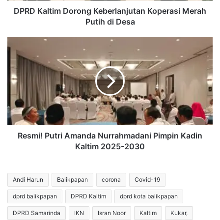
DPRD Kaltim Dorong Keberlanjutan Koperasi Merah
Putih di Desa
Resmi!
Putri
Amanda
Nurrahmadani
Pimpin
Kadin
Kaltim
2025-
2030
Resmi! Putri Amanda Nurrahmadani Pimpin Kadin
Kaltim 2025-2030
Andi Harun
Balikpapan
corona
Covid-19
dprd balikpapan
DPRD Kaltim
dprd kota balikpapan
DPRD Samarinda
IKN
Isran Noor
Kaltim
Kukar,