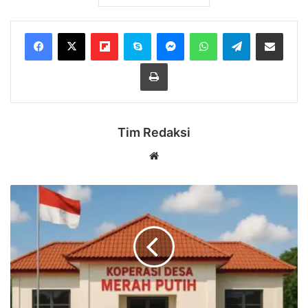
Flipboard
Skype
Messenger
WhatsApp
Telegram
Bagikan melalui Email
Cetak
Tim Redaksi
Website
DPRD
Kaltim
Dorong
Keberlanjutan
Koperasi
Merah
Putih
di
Desa