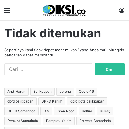
Menu
M
Tidak ditemukan
Sepertinya kami tidak dapat menemukan ’ yang Anda cari. Mungkin
pencarian dapat membantu.
C
a
r
i
u
Andi Harun
Balikpapan
corona
Covid-19
n
dprd balikpapan
DPRD Kaltim
dprd kota balikpapan
t
u
DPRD Samarinda
IKN
Isran Noor
Kaltim
Kukar,
k
:
Pemkot Samarinda
Pemprov Kaltim
Polresta Samarinda