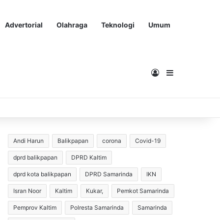
Advertorial
Olahraga
Teknologi
Umum
Masuk
Sidebar
Andi Harun
Balikpapan
corona
Covid-19
dprd balikpapan
DPRD Kaltim
dprd kota balikpapan
DPRD Samarinda
IKN
Isran Noor
Kaltim
Kukar,
Pemkot Samarinda
Pemprov Kaltim
Polresta Samarinda
Samarinda