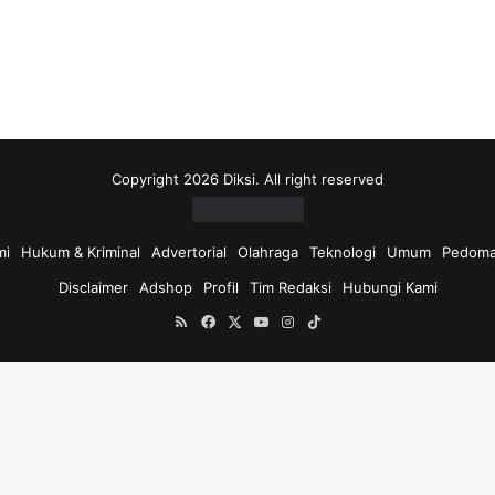
i
u
n
t
u
k
:
Copyright 2026 Diksi. All right reserved
mi
Hukum & Kriminal
Advertorial
Olahraga
Teknologi
Umum
Pedoma
Disclaimer
Adshop
Profil
Tim Redaksi
Hubungi Kami
RSS
Facebook
X
YouTube
Instagram
TikTok