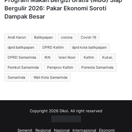
Program Makan Bergizi Gratis (MBG) Siap
Bergulir 2026: Pakar Ekonomi Soroti
Dampak Besar
Andi Harun
Balikpapan
corona
Covid-19
dprd balikpapan
DPRD Kaltim
dprd kota balikpapan
DPRD Samarinda
IKN
Isran Noor
Kaltim
Kukar,
Pemkot Samarinda
Pemprov Kaltim
Polresta Samarinda
Samarinda
Wali Kota Samarinda
Copyright 2026 Diksi. All right reserved
Semenit
Regional
Nasional
Internasional
Ekonomi