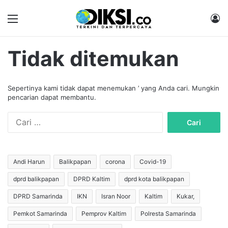
Menu
M
Tidak ditemukan
Sepertinya kami tidak dapat menemukan ’ yang Anda cari. Mungkin
pencarian dapat membantu.
C
a
r
i
u
Andi Harun
Balikpapan
corona
Covid-19
n
dprd balikpapan
DPRD Kaltim
dprd kota balikpapan
t
u
DPRD Samarinda
IKN
Isran Noor
Kaltim
Kukar,
k
:
Pemkot Samarinda
Pemprov Kaltim
Polresta Samarinda