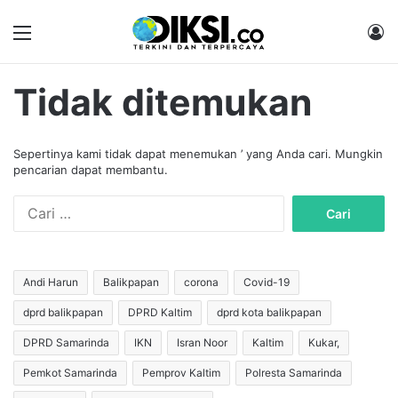
Menu
M
Tidak ditemukan
Sepertinya kami tidak dapat menemukan ’ yang Anda cari. Mungkin
pencarian dapat membantu.
C
a
r
i
u
Andi Harun
Balikpapan
corona
Covid-19
n
dprd balikpapan
DPRD Kaltim
dprd kota balikpapan
t
u
DPRD Samarinda
IKN
Isran Noor
Kaltim
Kukar,
k
:
Pemkot Samarinda
Pemprov Kaltim
Polresta Samarinda