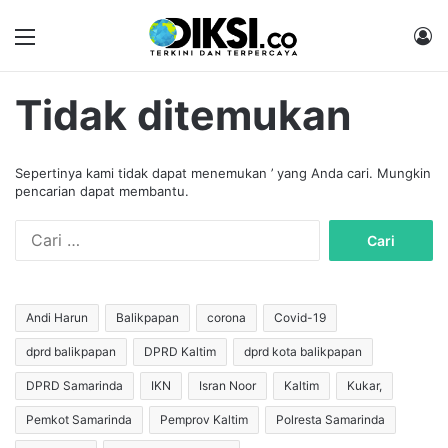
Menu
M
Tidak ditemukan
Sepertinya kami tidak dapat menemukan ’ yang Anda cari. Mungkin
pencarian dapat membantu.
C
a
r
i
u
Andi Harun
Balikpapan
corona
Covid-19
n
dprd balikpapan
DPRD Kaltim
dprd kota balikpapan
t
u
DPRD Samarinda
IKN
Isran Noor
Kaltim
Kukar,
k
:
Pemkot Samarinda
Pemprov Kaltim
Polresta Samarinda