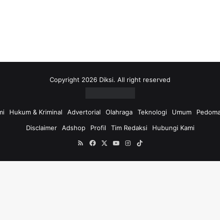
i
u
n
t
u
k
:
Copyright 2026 Diksi. All right reserved
mi
Hukum & Kriminal
Advertorial
Olahraga
Teknologi
Umum
Pedoma
Disclaimer
Adshop
Profil
Tim Redaksi
Hubungi Kami
RSS
Facebook
X
YouTube
Instagram
TikTok