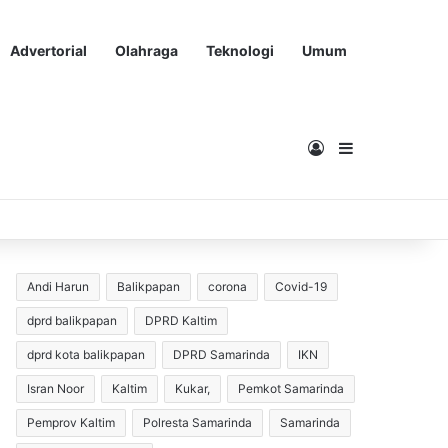
Advertorial
Olahraga
Teknologi
Umum
Masuk
Sidebar
Andi Harun
Balikpapan
corona
Covid-19
dprd balikpapan
DPRD Kaltim
dprd kota balikpapan
DPRD Samarinda
IKN
Isran Noor
Kaltim
Kukar,
Pemkot Samarinda
Pemprov Kaltim
Polresta Samarinda
Samarinda