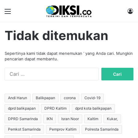
Menu
M
Tidak ditemukan
Sepertinya kami tidak dapat menemukan ’ yang Anda cari. Mungkin
pencarian dapat membantu.
C
a
r
i
u
Andi Harun
Balikpapan
corona
Covid-19
n
dprd balikpapan
DPRD Kaltim
dprd kota balikpapan
t
u
DPRD Samarinda
IKN
Isran Noor
Kaltim
Kukar,
k
:
Pemkot Samarinda
Pemprov Kaltim
Polresta Samarinda