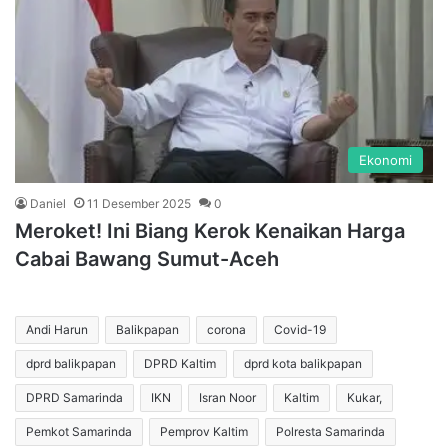
Ekonomi
Daniel
11 Desember 2025
0
Meroket! Ini Biang Kerok Kenaikan Harga
Cabai Bawang Sumut-Aceh
Andi Harun
Balikpapan
corona
Covid-19
dprd balikpapan
DPRD Kaltim
dprd kota balikpapan
DPRD Samarinda
IKN
Isran Noor
Kaltim
Kukar,
Pemkot Samarinda
Pemprov Kaltim
Polresta Samarinda