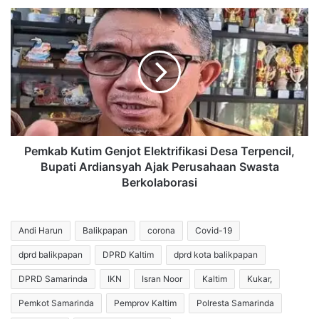
Israel
Pemkab
Kutim
Genjot
Elektrifikasi
Desa
Terpencil,
Bupati
Ardiansyah
Ajak
Perusahaan
Pemkab Kutim Genjot Elektrifikasi Desa Terpencil,
Swasta
Bupati Ardiansyah Ajak Perusahaan Swasta
Berkolaborasi
Berkolaborasi
Andi Harun
Balikpapan
corona
Covid-19
dprd balikpapan
DPRD Kaltim
dprd kota balikpapan
DPRD Samarinda
IKN
Isran Noor
Kaltim
Kukar,
Pemkot Samarinda
Pemprov Kaltim
Polresta Samarinda