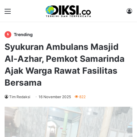
Menu
M
Trending
Syukuran Ambulans Masjid
Al-Azhar, Pemkot Samarinda
Ajak Warga Rawat Fasilitas
Bersama
Tim Redaksi
16 November 2025
822