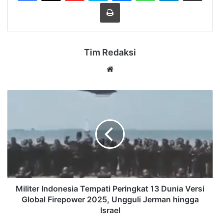
Cetak
Tim Redaksi
Website
Militer
Indonesia
Tempati
Peringkat
13
Dunia
Versi
Global
Firepower
2025,
Militer Indonesia Tempati Peringkat 13 Dunia Versi
Ungguli
Global Firepower 2025, Ungguli Jerman hingga
Jerman
Israel
hingga