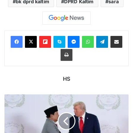
bk dprd kaltim
DPRD Kaltim
sara
Flipboard
Skype
Messenger
WhatsApp
Telegram
Bagikan melalui Email
Cetak
HS
Trump
Puji
Prabowo
di
KTT
Perdamaian