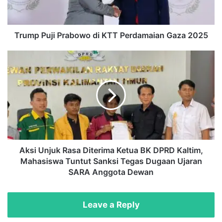
Gaza
2025
Trump Puji Prabowo di KTT Perdamaian Gaza 2025
Aksi
Unjuk
Rasa
Diterima
Ketua
BK
DPRD
Kaltim,
Mahasiswa
Tuntut
Aksi Unjuk Rasa Diterima Ketua BK DPRD Kaltim,
Sanksi
Mahasiswa Tuntut Sanksi Tegas Dugaan Ujaran
Tegas
SARA Anggota Dewan
Dugaan
Ujaran
SARA
Leave a Reply
Anggota
Dewan