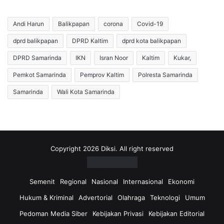
Andi Harun
Balikpapan
corona
Covid-19
dprd balikpapan
DPRD Kaltim
dprd kota balikpapan
DPRD Samarinda
IKN
Isran Noor
Kaltim
Kukar,
Pemkot Samarinda
Pemprov Kaltim
Polresta Samarinda
Samarinda
Wali Kota Samarinda
Copyright 2026 Diksi. All right reserved
Semenit
Regional
Nasional
Internasional
Ekonomi
Hukum & Kriminal
Advertorial
Olahraga
Teknologi
Umum
Pedoman Media Siber
Kebijakan Privasi
Kebijakan Editorial