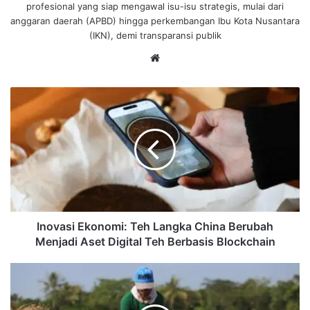
profesional yang siap mengawal isu-isu strategis, mulai dari
anggaran daerah (APBD) hingga perkembangan Ibu Kota Nusantara
(IKN), demi transparansi publik
We
bsi
te
I
n
o
v
a
s
i
E
k
o
Inovasi Ekonomi: Teh Langka China Berubah
n
Menjadi Aset Digital Teh Berbasis Blockchain
o
m
K
i
e
:
m