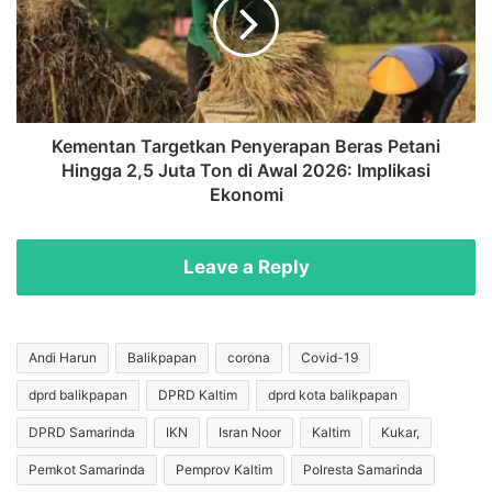
T
e
e
n
h
t
L
a
a
n
n
T
g
a
Kementan Targetkan Penyerapan Beras Petani
k
r
Hingga 2,5 Juta Ton di Awal 2026: Implikasi
a
g
Ekonomi
C
e
h
t
i
k
Leave a Reply
n
a
a
n
B
P
e
e
Andi Harun
Balikpapan
corona
Covid-19
r
n
u
dprd balikpapan
DPRD Kaltim
dprd kota balikpapan
y
b
e
DPRD Samarinda
IKN
Isran Noor
Kaltim
Kukar,
a
r
h
a
Pemkot Samarinda
Pemprov Kaltim
Polresta Samarinda
M
p