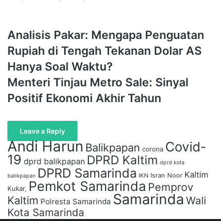
E
W
m
e
a
b
i
A
Analisis Pakar: Mengapa Penguatan
s
l
n
Rupiah di Tengah Tekanan Dolar AS
i
a
t
l
Hanya Soal Waktu?
e
i
M
Menteri Tinjau Metro Sale: Sinyal
s
e
i
Positif Ekonomi Akhir Tahun
n
s
t
P
e
a
Leave a Reply
r
k
i
Andi Harun
Covid-
Balikpapan
a
corona
T
19
r
DPRD Kaltim
dprd balikpapan
i
dprd kota
:
DPRD Samarinda
n
Kaltim
Isran Noor
IKN
balikpapan
M
Pemkot Samarinda
j
Pemprov
e
Kukar,
a
Samarinda
n
Kaltim
Wali
Polresta Samarinda
u
g
Kota Samarinda
M
a