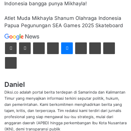
Indonesia bangga punya Mikhayla!
Atlet Muda
Mikhayla Shanum
Olahraga Indonesia
Papua Pegunungan
SEA Games 2025
Skateboard
F
S
M
W
T
B
l
k
e
h
e
a
i
y
s
a
l
g
C
p
p
s
t
e
i
e
b
e
e
s
g
k
t
o
n
A
r
a
a
a
g
p
a
n
Daniel
k
r
e
p
m
m
Diksi.co adalah portal berita terdepan di Samarinda dan Kalimantan
d
r
e
Timur yang menyajikan informasi terkini seputar politik, hukum,
l
dan pemerintahan. Kami berkomitmen menghadirkan berita yang
a
tajam, kritis, dan terpercaya. Tim redaksi kami terdiri dari jurnalis
l
profesional yang siap mengawal isu-isu strategis, mulai dari
u
anggaran daerah (APBD) hingga perkembangan Ibu Kota Nusantara
i
(IKN), demi transparansi publik