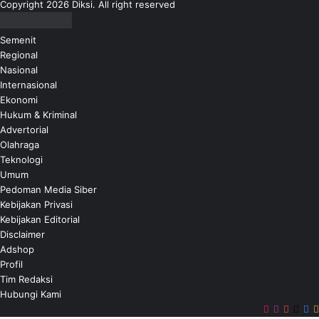
Copyright 2026 Diksi. All right reserved
e
p
t
a
r
Semenit
P
o
Regional
e
S
Nasional
n
a
Internasional
g
l
Ekonomi
u
e
Hukum & Kriminal
a
:
Advertorial
t
S
Olahraga
a
i
Teknologi
n
n
Umum
R
y
Pedoman Media Siber
u
a
Kebijakan Privasi
p
l
Kebijakan Editorial
i
P
Disclaimer
a
o
Adshop
h
s
Profil
d
i
Tim Redaksi
i
t
Hubungi Kami
T
i
TikTok
Instagra
YouTu
X
F
e