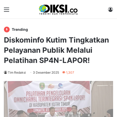
Menu
M
Trending
Diskominfo Kutim Tingkatkan
Pelayanan Publik Melalui
Pelatihan SP4N-LAPOR!
Tim Redaksi
3 Desember 2025
1,307