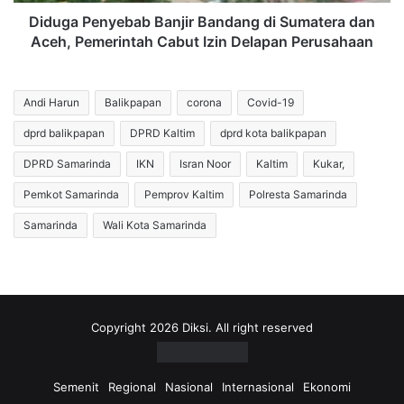
Cabut
Diduga Penyebab Banjir Bandang di Sumatera dan
Izin
Aceh, Pemerintah Cabut Izin Delapan Perusahaan
Delapan
Perusahaan
Andi Harun
Balikpapan
corona
Covid-19
dprd balikpapan
DPRD Kaltim
dprd kota balikpapan
DPRD Samarinda
IKN
Isran Noor
Kaltim
Kukar,
Pemkot Samarinda
Pemprov Kaltim
Polresta Samarinda
Samarinda
Wali Kota Samarinda
Copyright 2026 Diksi. All right reserved
Semenit
Regional
Nasional
Internasional
Ekonomi