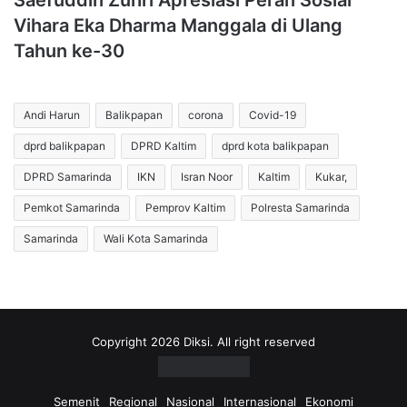
Saefuddin Zuhri Apresiasi Peran Sosial
Vihara Eka Dharma Manggala di Ulang
Tahun ke-30
Andi Harun
Balikpapan
corona
Covid-19
dprd balikpapan
DPRD Kaltim
dprd kota balikpapan
DPRD Samarinda
IKN
Isran Noor
Kaltim
Kukar,
Pemkot Samarinda
Pemprov Kaltim
Polresta Samarinda
Samarinda
Wali Kota Samarinda
Copyright 2026 Diksi. All right reserved
Semenit
Regional
Nasional
Internasional
Ekonomi