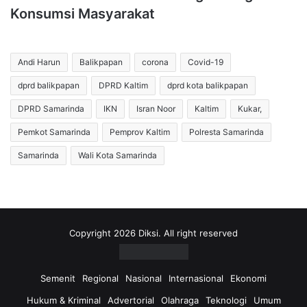
Konsumsi Masyarakat
Andi Harun
Balikpapan
corona
Covid-19
dprd balikpapan
DPRD Kaltim
dprd kota balikpapan
DPRD Samarinda
IKN
Isran Noor
Kaltim
Kukar,
Pemkot Samarinda
Pemprov Kaltim
Polresta Samarinda
Samarinda
Wali Kota Samarinda
Copyright 2026 Diksi. All right reserved
Semenit
Regional
Nasional
Internasional
Ekonomi
Hukum & Kriminal
Advertorial
Olahraga
Teknologi
Umum