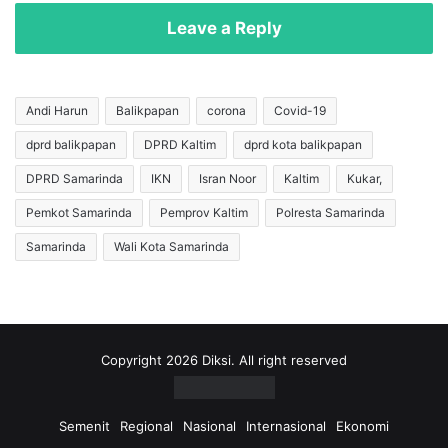
a
n
i
Leave a Reply
y
h
a
P
l
o
P
i
Andi Harun
Balikpapan
corona
Covid-19
o
n
dprd balikpapan
DPRD Kaltim
dprd kota balikpapan
s
P
i
e
DPRD Samarinda
IKN
Isran Noor
Kaltim
Kukar,
t
n
i
u
Pemkot Samarinda
Pemprov Kaltim
Polresta Samarinda
f
h
Samarinda
Wali Kota Samarinda
E
d
k
i
o
P
n
i
o
a
m
l
Copyright 2026 Diksi. All right reserved
i
a
A
A
k
f
Semenit
Regional
Nasional
Internasional
Ekonomi
h
r