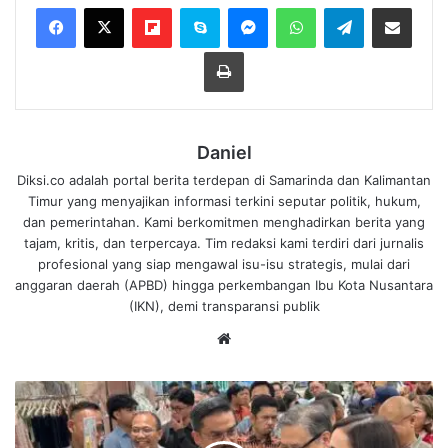
Flipboard
Skype
Messenger
WhatsApp
Telegram
Bagikan melalui Email
Cetak
Daniel
Diksi.co adalah portal berita terdepan di Samarinda dan Kalimantan
Timur yang menyajikan informasi terkini seputar politik, hukum,
dan pemerintahan. Kami berkomitmen menghadirkan berita yang
tajam, kritis, dan terpercaya. Tim redaksi kami terdiri dari jurnalis
profesional yang siap mengawal isu-isu strategis, mulai dari
anggaran daerah (APBD) hingga perkembangan Ibu Kota Nusantara
(IKN), demi transparansi publik
We
bsi
te
M
e
n