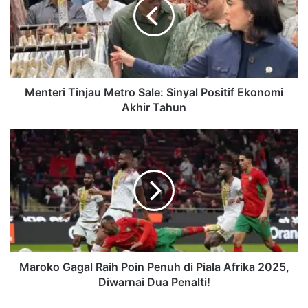
t
e
r
i
T
i
n
Menteri Tinjau Metro Sale: Sinyal Positif Ekonomi
j
Akhir Tahun
a
u
M
M
a
e
r
t
o
r
k
o
o
S
G
a
a
l
g
e
a
Maroko Gagal Raih Poin Penuh di Piala Afrika 2025,
:
l
Diwarnai Dua Penalti!
S
R
i