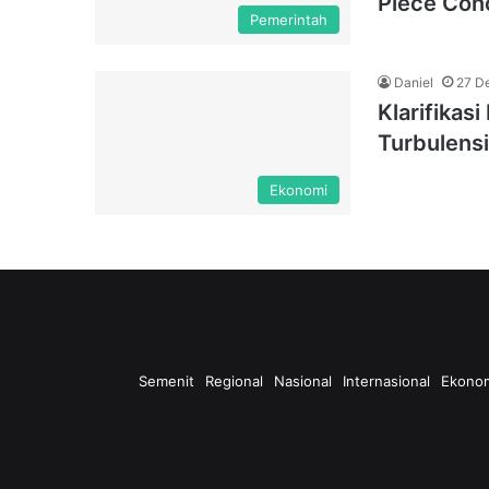
Piece Con
Pemerintah
Daniel
27 D
Klarifikas
Turbulens
Ekonomi
Semenit
Regional
Nasional
Internasional
Ekono