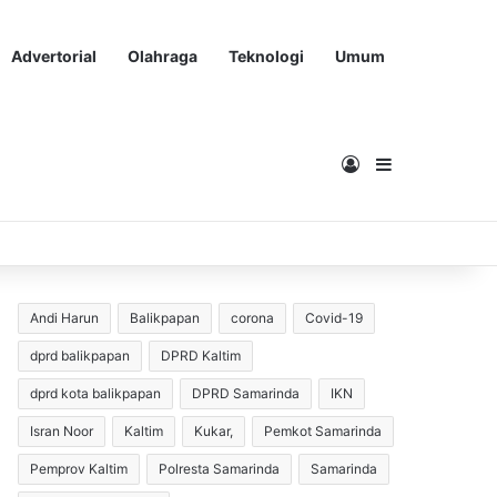
Advertorial
Olahraga
Teknologi
Umum
Masuk
Sidebar
Andi Harun
Balikpapan
corona
Covid-19
dprd balikpapan
DPRD Kaltim
dprd kota balikpapan
DPRD Samarinda
IKN
Isran Noor
Kaltim
Kukar,
Pemkot Samarinda
Pemprov Kaltim
Polresta Samarinda
Samarinda