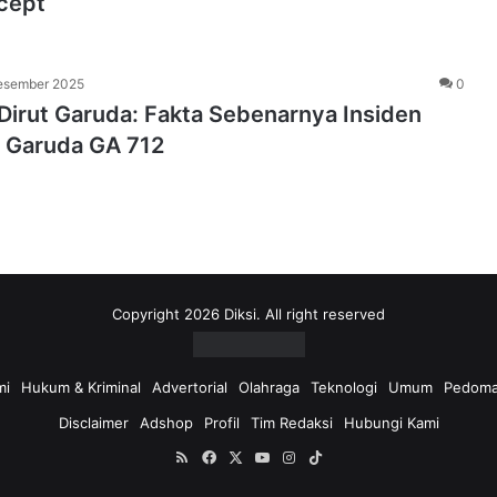
cept
esember 2025
0
i Dirut Garuda: Fakta Sebenarnya Insiden
i Garuda GA 712
Copyright 2026 Diksi. All right reserved
mi
Hukum & Kriminal
Advertorial
Olahraga
Teknologi
Umum
Pedoma
Disclaimer
Adshop
Profil
Tim Redaksi
Hubungi Kami
RSS
Facebook
X
YouTube
Instagram
TikTok