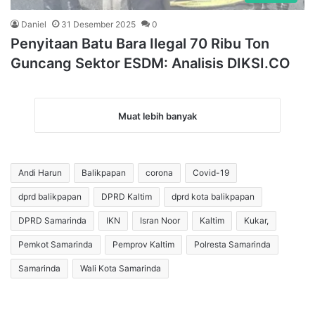
Daniel
31 Desember 2025
0
Penyitaan Batu Bara Ilegal 70 Ribu Ton
Guncang Sektor ESDM: Analisis DIKSI.CO
Muat lebih banyak
Andi Harun
Balikpapan
corona
Covid-19
dprd balikpapan
DPRD Kaltim
dprd kota balikpapan
DPRD Samarinda
IKN
Isran Noor
Kaltim
Kukar,
Pemkot Samarinda
Pemprov Kaltim
Polresta Samarinda
Samarinda
Wali Kota Samarinda