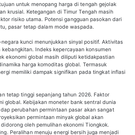
rtujuan untuk menopang harga di tengah gejolak
ran krusial. Ketegangan di Timur Tengah masih
faktor risiko utama. Potensi gangguan pasokan dari
a itu, pasar tetap dalam mode waspada.
egara kunci menunjukkan sinyal positif. Aktivitas
 kebangkitan. Indeks kepercayaan konsumen
k ekonomi global masih diliputi ketidakpastian
 dinamika harga komoditas global. Termasuk
ergi memiliki dampak signifikan pada tingkat inflasi
kan tetap tinggi sepanjang tahun 2026. Faktor
global. Kebijakan moneter bank sentral dunia
rhadap perubahan permintaan pasar akan sangat
oyeksikan permintaan minyak global akan
i didorong oleh pemulihan ekonomi Tiongkok.
ng. Peralihan menuju energi bersih juga menjadi