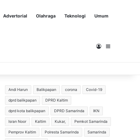
Advertorial
Olahraga
Teknologi
Umum
Masuk
Sidebar
Andi Harun
Balikpapan
corona
Covid-19
dprd balikpapan
DPRD Kaltim
dprd kota balikpapan
DPRD Samarinda
IKN
Isran Noor
Kaltim
Kukar,
Pemkot Samarinda
Pemprov Kaltim
Polresta Samarinda
Samarinda