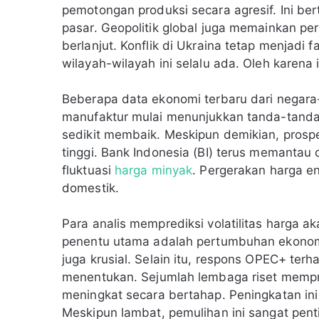
pemotongan produksi secara agresif. Ini be
pasar. Geopolitik global juga memainkan pe
berlanjut. Konflik di Ukraina tetap menjadi 
wilayah-wilayah ini selalu ada. Oleh karen
Beberapa data ekonomi terbaru dari negara-n
manufaktur mulai menunjukkan tanda-tanda
sedikit membaik. Meskipun demikian, prospe
tinggi. Bank Indonesia (BI) terus memantau
fluktuasi
harga minyak
. Pergerakan harga en
domestik.
Para analis memprediksi volatilitas harga a
penentu utama adalah pertumbuhan ekonomi 
juga krusial. Selain itu, respons OPEC+ te
menentukan. Sejumlah lembaga riset mempr
meningkat secara bertahap. Peningkatan in
Meskipun lambat, pemulihan ini sangat penti