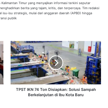
n Kalimantan Timur yang menyajikan informasi terkini seputar
nghadirkan berita yang tajam, kritis, dan terpercaya. Tim redaksi
al isu-isu strategis, mulai dari anggaran daerah (APBD) hingga
ansi publik
TPST
IKN
74
Ton
Disiapkan:
Solusi
Sampah
Berkelanjutan
di
Ibu
TPST IKN 74 Ton Disiapkan: Solusi Sampah
Kota
Berkelanjutan di Ibu Kota Baru
Baru