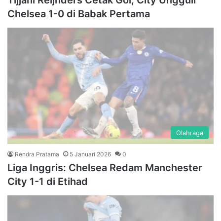
Tijjani Reijnders Cetak Gol, City Ungguli
Chelsea 1-0 di Babak Pertama
Olahraga
Rendra Pratama
5 Januari 2026
0
Liga Inggris: Chelsea Redam Manchester
City 1-1 di Etihad