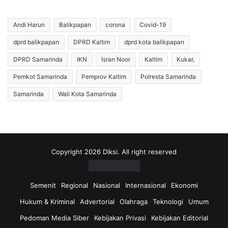
Andi Harun
Balikpapan
corona
Covid-19
dprd balikpapan
DPRD Kaltim
dprd kota balikpapan
DPRD Samarinda
IKN
Isran Noor
Kaltim
Kukar,
Pemkot Samarinda
Pemprov Kaltim
Polresta Samarinda
Samarinda
Wali Kota Samarinda
Copyright 2026 Diksi. All right reserved
Semenit
Regional
Nasional
Internasional
Ekonomi
Hukum & Kriminal
Advertorial
Olahraga
Teknologi
Umum
Pedoman Media Siber
Kebijakan Privasi
Kebijakan Editorial