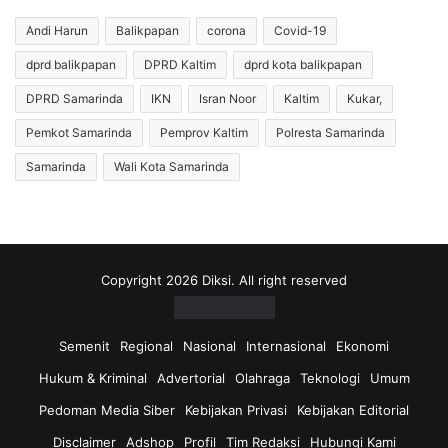
r
i
a
m
Andi Harun
Balikpapan
corona
Covid-19
t
S
i
dprd balikpapan
DPRD Kaltim
dprd kota balikpapan
u
s
k
DPRD Samarinda
IKN
Isran Noor
Kaltim
Kukar,
D
s
o
e
Pemkot Samarinda
Pemprov Kaltim
Polresta Samarinda
r
s
Samarinda
Wali Kota Samarinda
o
k
n
a
g
n
E
P
k
r
o
o
Copyright 2026 Diksi. All right reserved
n
g
o
r
m
a
Semenit
Regional
Nasional
Internasional
Ekonomi
i
m
Hukum & Kriminal
Advertorial
Olahraga
Teknologi
Umum
L
P
o
e
Pedoman Media Siber
Kebijakan Privasi
Kebijakan Editorial
k
n
Disclaimer
Adshop
Profil
Tim Redaksi
Hubungi Kami
a
g