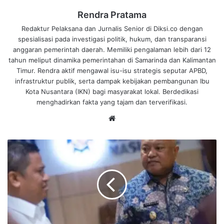
Rendra Pratama
Redaktur Pelaksana dan Jurnalis Senior di Diksi.co dengan
spesialisasi pada investigasi politik, hukum, dan transparansi
anggaran pemerintah daerah. Memiliki pengalaman lebih dari 12
tahun meliput dinamika pemerintahan di Samarinda dan Kalimantan
Timur. Rendra aktif mengawal isu-isu strategis seputar APBD,
infrastruktur publik, serta dampak kebijakan pembangunan Ibu
Kota Nusantara (IKN) bagi masyarakat lokal. Berdedikasi
menghadirkan fakta yang tajam dan terverifikasi.
We
bsi
te
M
B
G
B
e
r
a
u