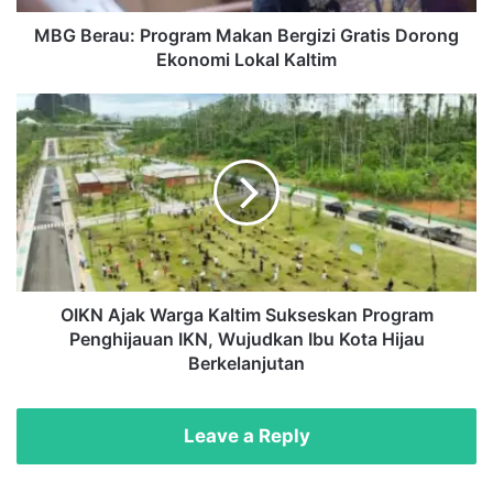
:
P
MBG Berau: Program Makan Bergizi Gratis Dorong
r
Ekonomi Lokal Kaltim
o
g
O
r
I
a
K
m
N
M
A
a
j
k
a
a
k
n
W
B
a
OIKN Ajak Warga Kaltim Sukseskan Program
e
r
Penghijauan IKN, Wujudkan Ibu Kota Hijau
r
g
Berkelanjutan
g
a
i
K
z
a
Leave a Reply
i
l
G
t