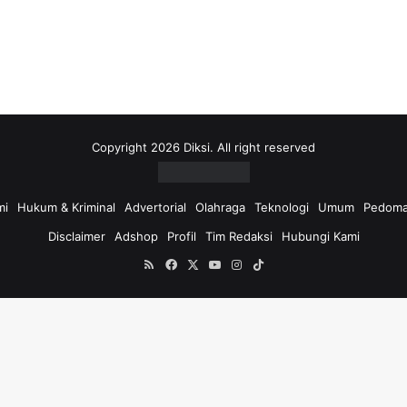
i
u
n
t
u
k
:
Copyright 2026 Diksi. All right reserved
mi
Hukum & Kriminal
Advertorial
Olahraga
Teknologi
Umum
Pedoma
Disclaimer
Adshop
Profil
Tim Redaksi
Hubungi Kami
RSS
Facebook
X
YouTube
Instagram
TikTok