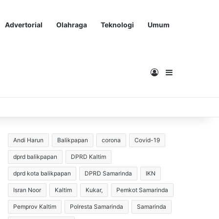
Advertorial
Olahraga
Teknologi
Umum
Masuk
Sidebar
Andi Harun
Balikpapan
corona
Covid-19
dprd balikpapan
DPRD Kaltim
dprd kota balikpapan
DPRD Samarinda
IKN
Isran Noor
Kaltim
Kukar,
Pemkot Samarinda
Pemprov Kaltim
Polresta Samarinda
Samarinda